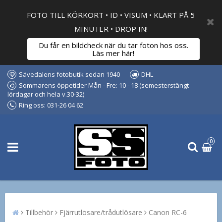
FOTO TILL KÖRKORT • ID • VISUM • KLART PÅ 5
MINUTER • DROP IN!
Du får en bildcheck när du tar foton hos oss.
Läs mer här!
Sävedalens fotobutik sedan 1940
DHL
Sommarens öppetider Mån - Fre: 10 - 18 (semesterstängt
lördagar och hela v.30-32)
Ring oss: 031-26 04 62
0
Tillbehör
Fjärrutlösare/trådutlösare
Canon RC-6