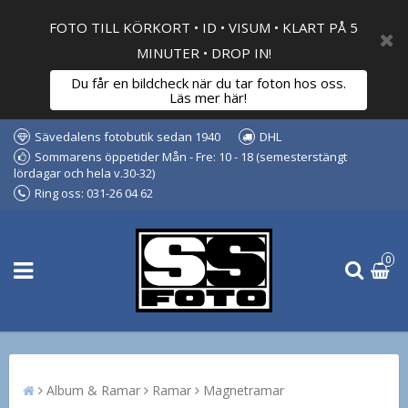
FOTO TILL KÖRKORT • ID • VISUM • KLART PÅ 5
MINUTER • DROP IN!
Du får en bildcheck när du tar foton hos oss.
Läs mer här!
Sävedalens fotobutik sedan 1940
DHL
Sommarens öppetider Mån - Fre: 10 - 18 (semesterstängt
lördagar och hela v.30-32)
Ring oss: 031-26 04 62
0
Album & Ramar
Ramar
Magnetramar