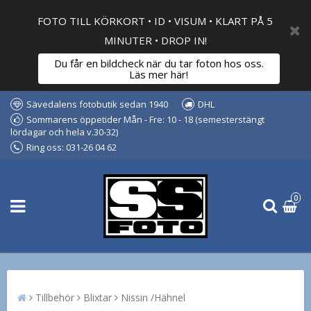
FOTO TILL KÖRKORT • ID • VISUM • KLART PÅ 5
MINUTER • DROP IN!
Du får en bildcheck när du tar foton hos oss.
Läs mer här!
Sävedalens fotobutik sedan 1940
DHL
Sommarens öppetider Mån - Fre: 10 - 18 (semesterstängt
lördagar och hela v.30-32)
Ring oss: 031-26 04 62
0
Tillbehör
Blixtar
Nissin /Hähnel