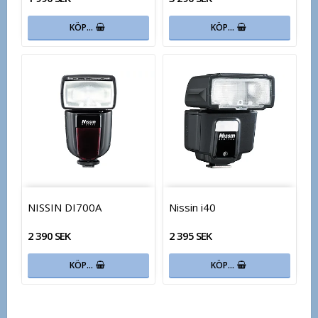
KÖP…
KÖP…
NISSIN DI700A
Nissin i40
2 390 SEK
2 395 SEK
KÖP…
KÖP…