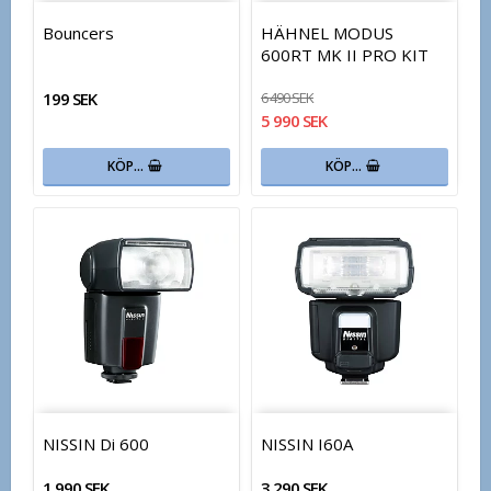
Bouncers
HÄHNEL MODUS
600RT MK II PRO KIT
199 SEK
6 490 SEK
5 990 SEK
KÖP…
KÖP…
NISSIN Di 600
NISSIN I60A
1 990 SEK
3 290 SEK