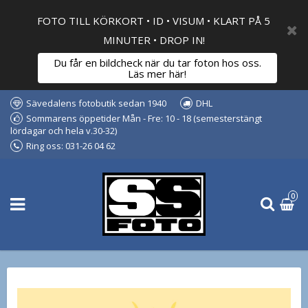
FOTO TILL KÖRKORT • ID • VISUM • KLART PÅ 5
MINUTER • DROP IN!
Du får en bildcheck när du tar foton hos oss.
Läs mer här!
Sävedalens fotobutik sedan 1940
DHL
Sommarens öppetider Mån - Fre: 10 - 18 (semesterstängt
lördagar och hela v.30-32)
Ring oss: 031-26 04 62
0