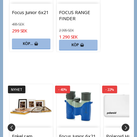
Focus Junior 6x21
FOCUS RANGE
FINDER
495 SEK
299 SEK
2 395 SEK
1 290 SEK
KÖP…
KÖP
NYHET
- 40%
- 22%
Enkel ram
Focus Junior 6x21
Polaroid Hi-pri