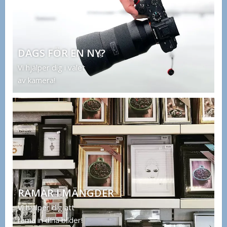
DAGS FÖR EN NY?
Vi hjälper dig i valet
av kamera!
RAMAR I MÄNGDER
Vi hjälper dig att
rama in dina bilder!