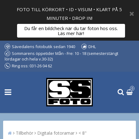
FOTO TILL KÖRKORT • ID • VISUM • KLART PÅ 5
MINUTER • DROP IN!
Du får en bildcheck när du tar foton hos oss.
Läs mer här!
Sävedalens fotobutik sedan 1940
DHL
Sommarens öppetider Mån - Fre: 10 - 18 (semesterstängt
lördagar och hela v.30-32)
Ring oss: 031-26 04 62
0
Tillbehör
Digitala fotoramar
< 8"