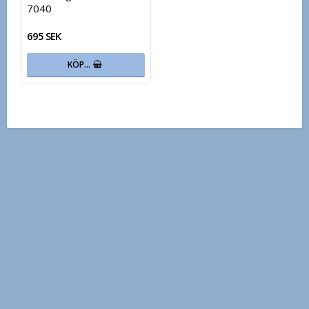
7040
695 SEK
KÖP…