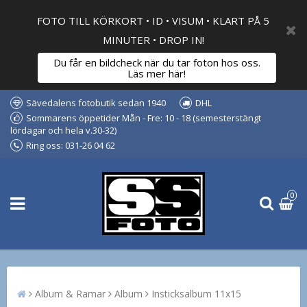
FOTO TILL KÖRKORT • ID • VISUM • KLART PÅ 5
MINUTER • DROP IN!
Du får en bildcheck när du tar foton hos oss.
Läs mer här!
Sävedalens fotobutik sedan 1940
DHL
Sommarens öppetider Mån - Fre: 10 - 18 (semesterstängt
lördagar och hela v.30-32)
Ring oss: 031-26 04 62
0
Album & Ramar
Album
Insticksalbum 11x15