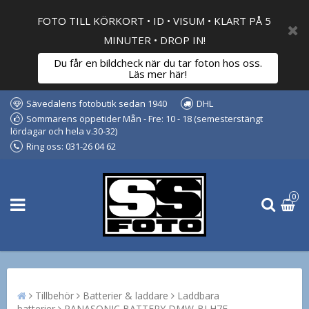
FOTO TILL KÖRKORT • ID • VISUM • KLART PÅ 5
MINUTER • DROP IN!
Du får en bildcheck när du tar foton hos oss.
Läs mer här!
Sävedalens fotobutik sedan 1940
DHL
Sommarens öppetider Mån - Fre: 10 - 18 (semesterstängt
lördagar och hela v.30-32)
Ring oss: 031-26 04 62
0
Tillbehör
Batterier & laddare
Laddbara
batterier
PANASONIC BATTERY DMW-BLH7E