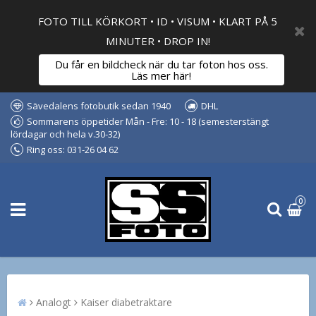
FOTO TILL KÖRKORT • ID • VISUM • KLART PÅ 5
MINUTER • DROP IN!
Du får en bildcheck när du tar foton hos oss.
Läs mer här!
Sävedalens fotobutik sedan 1940
DHL
Sommarens öppetider Mån - Fre: 10 - 18 (semesterstängt
lördagar och hela v.30-32)
Ring oss: 031-26 04 62
0
Analogt
Kaiser diabetraktare