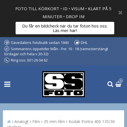
FOTO TILL KÖRKORT • ID • VISUM • KLART PÅ 5
MINUTER • DROP IN!
Du får en bildcheck när du tar foton hos oss.
Läs mer här!
Sävedalens fotobutik sedan 1940
DHL
Sommarens öppetider Mån - Fre: 10 - 18 (semesterstängt
lördagar och hela v.30-32)
Ring oss: 031-26 04 62
0
Analogt
Film
35 mm-film
Kodak Portra 400 135/36
styckvis