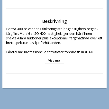
Beskrivning
Portra 400 är världens finkornigaste höghastighets negativ 
färgfilm. Vid äkta ISO 400 hastighet, ger den här filmen 
spektakulära hudtoner plus exceptionell färgmättnad över ett 
brett spektrum av ljusförhållanden.

I åratal har professionella fotografer föredragit KODAK 
PROFESSIONAL Portra filmer på grund av dess 
Visa mer
genomgående jämna och naturliga återgivning av hela skalan 
av hudtoner. I samma tradition, är den nya Portra 400 det 
perfekta valet för porträtt- och modefotografering, liksom 
för natur, resor och utomhusfotografering, där det går undan 
eller där belysningen inte kan kontrolleras.